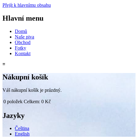
Přejít k hlavnímu obsahu
Hlavní menu
Domů
Naše piva
Obchod
Fotky
Kontakt
≡
Nákupní košík
Váš nákupní košík je prázdný.
0
položek
Celkem:
0 Kč
Jazyky
Čeština
English