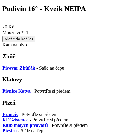
Podivín 16° - Kveik NEIPA
20 Kč
Množství
*
Kam na pivo
Zhůř
Pivovar Zhůřák
- Stále na čepu
Klatovy
Pivnice Kotva
- Potvrďte si předem
Plzeň
Francis
- Potvrďte si předem
KEGzistence
- Potvrďte si předem
Klub malých pivovarů
- Potvrďte si předem
Pivstro
- Stále na čepu