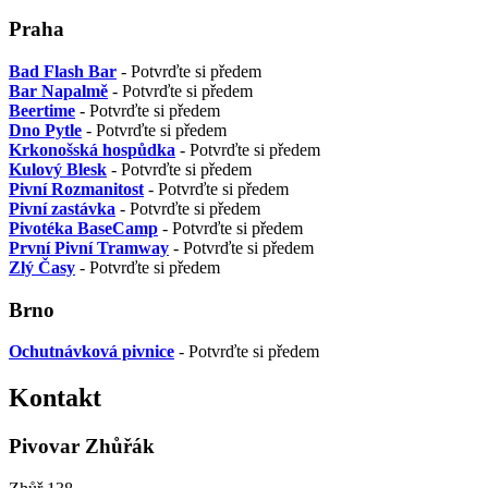
Praha
Bad Flash Bar
- Potvrďte si předem
Bar Napalmě
- Potvrďte si předem
Beertime
- Potvrďte si předem
Dno Pytle
- Potvrďte si předem
Krkonošská hospůdka
- Potvrďte si předem
Kulový Blesk
- Potvrďte si předem
Pivní Rozmanitost
- Potvrďte si předem
Pivní zastávka
- Potvrďte si předem
Pivotéka BaseCamp
- Potvrďte si předem
První Pivní Tramway
- Potvrďte si předem
Zlý Časy
- Potvrďte si předem
Brno
Ochutnávková pivnice
- Potvrďte si předem
Kontakt
Pivovar Zhůřák